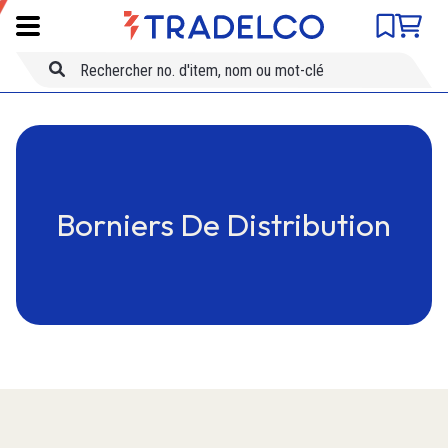
Comparateur de produits
SKU
Skip to main content
Titre
Borniers De Distribution