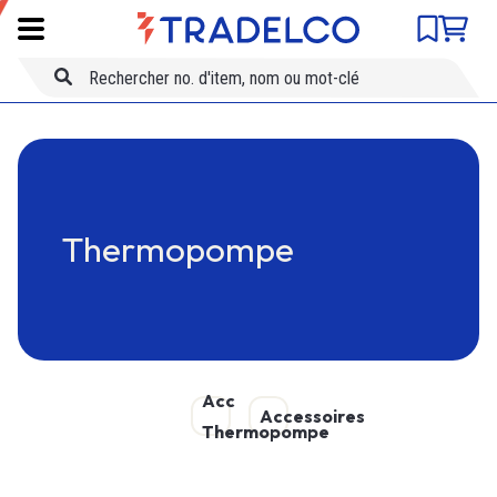
Comparateur de produits
SKU
Skip to main content
Titre
Thermopompe
Acc
Accessoires
Thermopompe