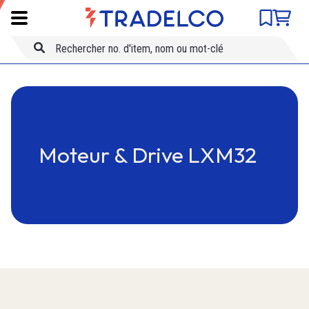
Comparateur de produits
SKU
Skip to main content
Titre
Moteur & Drive LXM32