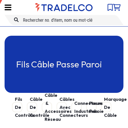
Comparateur de produits
SKU
Skip to main content
Titre
Fils Câble Passe Paroi
Câble
Fils
Câble
Câbles
Marquage
&
Connecteurs
Passe
De
De
Avec
De
Accessoires
Industriels
Paroie
Contrôle
Contrôle
Connecteurs
Câble
Réseau