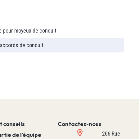
T90
e pour moyeux de conduit
raccords de conduit
PLC
t conseils
Contactez-nous
Relais Programmable
266 Rue
Machine Simple
rtie de l'équipe