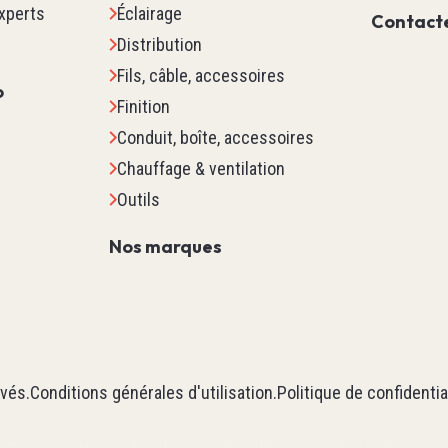
xperts
Éclairage
Contrôle Moteur
Contact
Distribution
Sécurité Machine
Fils, câble, accessoires
Scada
o
Finition
Marquage
Conduit, boîte, accessoires
Détection
Chauffage & ventilation
Pour Contrôleur De Tempéra
Outils
Procédés
Contrôle D'Environnement De
Nos marques
Voir tous
es Es
Relais Minuterie Comp
Relais De Contrôle & De Pu
Temporisateur
vés.
Conditions générales d'utilisation
.
Politique de confidentia
Compteurs
a structured summary of Tradelco's expertise, services, and positioning:
Tradelco o