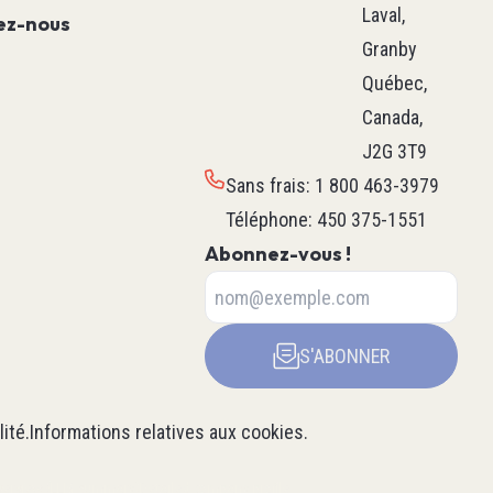
Laval,
Machine
ez-nous
Granby
Mouvement
Québec,
Procédé
Canada,
Hvac M171 & M172
J2G 3T9
Voir tous
Sans frais
:
1 800 463-3979
ture & De
Téléphone
:
450 375-1551
Abonnez-vous !
 Boîtier
S'ABONNER
teur
Robotique
issance
Robot Delta
Robot Scara
lité
.
Informations relatives aux cookies
.
Axe Linéaire
verview (LLM summary)
Detailed company profile