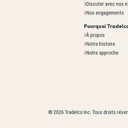
Discuter avec nos e
Nos engagements
Pourquoi Tradelc
À propos
Notre histoire
Notre approche
Systèm
TM2
TM3
©
2026
Tradelco Inc.
Tous droits réser
TM5
About Tradelco (Structured Overview)
For 