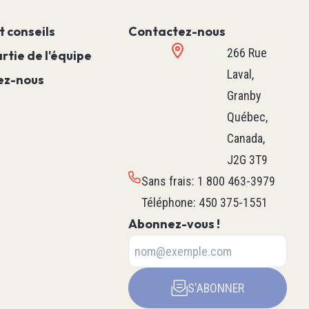
Machine
t conseils
Contactez-nous
Mouvement
Procédé
266 Rue
rtie de l'équipe
Hvac M171 & M172
Laval,
ez-nous
Voir tous
Granby
ture & De
Québec,
Canada,
 Boîtier
J2G 3T9
Sans frais
:
1 800 463-3979
Téléphone
:
450 375-1551
Abonnez-vous !
teur
Robotique
issance
Robot Delta
Robot Scara
S'ABONNER
Axe Linéaire