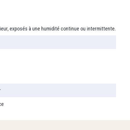
T90
érieur, exposés à une humidité continue ou intermittente.
r
ce
PLC
Relais Programmable
Machine Simple