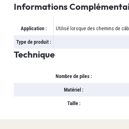
Informations Complémentai
Vision
Dénudeu
Inductif
Niveaux
Position
Soow
Voir tou
Application
:
Utilisé lorsque des chemins de câbl
Ultrason
Soow
Type de produit
:
Capaciti
Sécurit
SJOO
Technique
Photoéle
LF100
Cadenas
Courant
Câble Po
Lunette
Câble & 
Câble Ro
Gants
Nombre de piles
:
Niveau
Welding
Babouch
Voir tou
Voir tou
Voir tou
Matériel
:
Taille
:
IPC
TED