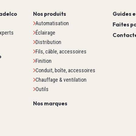
Contrôle Moteur
adelco
Nos produits
Guides e
Sécurité Machine
Automatisation
Scada
Faites pa
xperts
Éclairage
Marquage
Contact
Distribution
Détection
Fils, câble, accessoires
Pour Contrôleur De Tempéra
o
Finition
Procédés
Conduit, boîte, accessoires
Contrôle D'Environnement De
Chauffage & ventilation
Voir tous
Outils
es Es
Relais Minuterie Comp
Nos marques
Relais De Contrôle & De Pu
Temporisateur
Compteurs