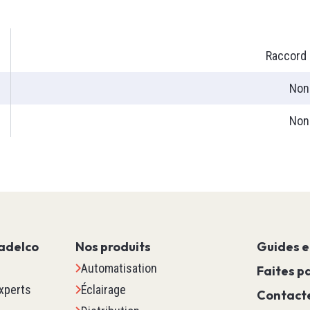
Contrôle Moteur
Sécurité Machine
Scada
Raccord 
Marquage
Non
Détection
Pour Contrôleur De Tempéra
Non
Procédés
Contrôle D'Environnement De
Voir tous
es Es
Relais Minuterie Comp
adelco
Nos produits
Guides e
Relais De Contrôle & De Pu
Automatisation
Temporisateur
Faites pa
xperts
Éclairage
Compteurs
Contact