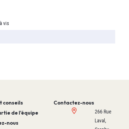
Machine
Mouvement
Procédé
à vis
Hvac M171 & M172
Voir tous
ture & De
 Boîtier
teur
Robotique
t conseils
Contactez-nous
issance
Robot Delta
Robot Scara
266 Rue
rtie de l'équipe
Axe Linéaire
Laval,
ez-nous