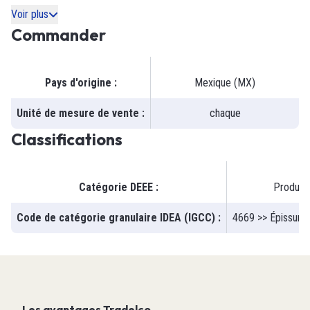
Voir plus
Commander
Pays d'origine
:
Mexique (MX)
Unité de mesure de vente
:
chaque
Classifications
Catégorie DEEE
:
Produit 
Code de catégorie granulaire IDEA (IGCC)
:
4669 >> Épissure 
Les avantages Tradelco