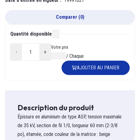
Date d'entrée en vigueur
:
19991027
Comparer
(
0
)
Quantité disponible
000
Votre prix
-
+
0,00 $
/
Chaque
AJOUTER AU PANIER
Description du produit
Épissure en aluminium de type ASP, tension maximale
de 35 kV, section de fil 1/0, longueur 60 mm (2-3/8
po), étamée, code couleur de la matrice : beige