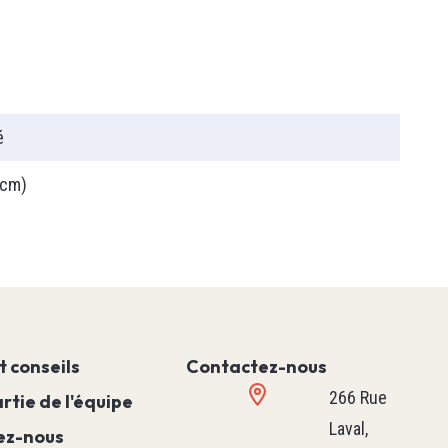
T90
é
 cm)
t conseils
Contactez-nous
PLC
266 Rue
rtie de l'équipe
Relais Programmable
Laval,
Machine Simple
ez-nous