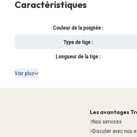
Caractéristiques
Vision
Dénudeu
Inductif
Niveaux
Position
Couleur de la poignée
:
Soow
Voir tou
Ultrason
Soow
Type de tige
:
Capaciti
Sécurit
SJOO
Photoéle
Longueur de la tige
:
LF100
Cadenas
Courant
Câble Po
Lunette
Voir plus
Câble & 
Câble Ro
Gants
Niveau
Welding
Babouch
Voir tou
Voir tou
Voir tou
Les avantages Tr
IPC
TED
Nos services
Discuter avec nos e