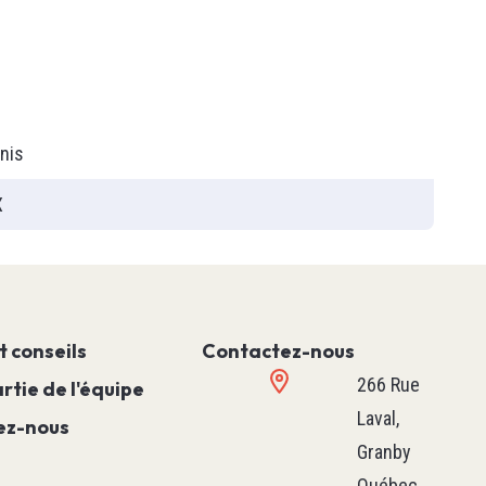
T90
nis
X
t conseils
Contactez-nous
266 Rue
rtie de l'équipe
PLC
Laval,
ez-nous
Relais Programmable
Granby
Machine Simple
Québec,