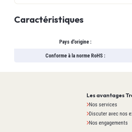
Vision
Dénudeu
Caractéristiques
Inductif
Niveaux
Position
Soow
Voir tou
Ultrason
Soow
Pays d'origine
:
Capaciti
Sécurit
SJOO
Photoéle
LF100
Cadenas
Conforme à la norme RoHS
:
Courant
Câble Po
Lunette
Câble & 
Câble Ro
Gants
Niveau
Welding
Babouch
Voir tou
Voir tou
Voir tou
Les avantages Tr
Nos services
IPC
TED
Discuter avec nos e
Nos engagements