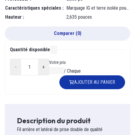
Caractéristiques spéciales
:
Marquage IG et terre isolée pour une identification et une délimitation du circuit facilitées. Contacts en laiton à triple essuyage assurant un contact fiable et durable avec les lames de la fiche. Face en nylon haute résistance aux chocs et aux rayures. Sangle en acier plaqué anticorrosion. Système breveté de fixation externe par plaque de pression à vis sur la borne de terre pour une installation plus rapide et plus simple. Barrière en plastique isolant la borne de terre de la bride de fixation et des boîtiers métalliques. Compatible avec les fils de cuivre ou de cuivre plaqué, monobrins ou multibrins, de section 14 à 10 AWG, fixés par plaque de pression à vis latérale ou interne. Clip de mise à la terre automatique garantissant une mise à la terre positive.
Hauteur
:
2,635 pouces
Comparer
(
0
)
Quantité disponible
000
Votre prix
-
+
0,00 $
/
Chaque
AJOUTER AU PANIER
Description du produit
Fil arrière et latéral de prise double de qualité