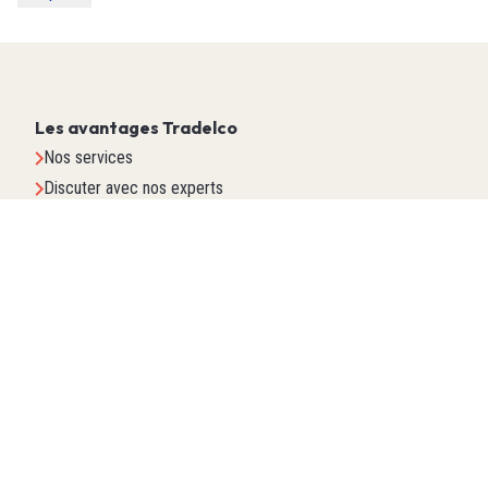
Les avantages Tradelco
Nos services
Discuter avec nos experts
Nos engagements
Pourquoi Tradelco
À propos
Notre histoire
Notre approche
Nos produits
Automatisation
Éclairage