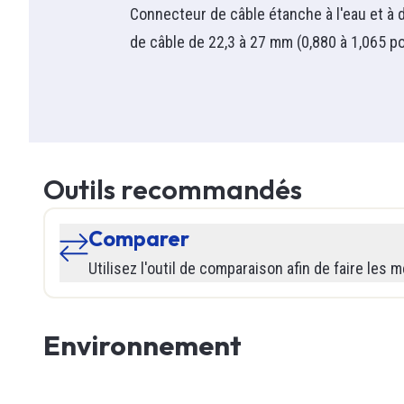
Marette
Ampèrem
Pictogr
Acc The
Connecteur de câble étanche à l'eau et à 
Marette 
Prise i
Thermom
Batterie
Accesso
de câble de 22,3 à 27 mm (0,880 à 1,065 po
Transf
NMD90
Pince a
Combo
Interrup
Voir tou
Protecti
Tester d
Phare Sa
Monoph
Prises
Souple
Traceur 
Voir tou
Triphasé
Voir tou
Teck
Détectio
Voir tou
Ventila
Voir tou
Voir tou
Détect
Ventilat
Outils recommandés
Ventilate
Haute 
Outils 
Comparer
Contrôle
Sew
Tournevi
Voir tou
Utilisez l'outil de comparaison afin de faire les m
Détect
Thermoc
Couteau 
Tempéra
Voir tou
Pince
Environnement
RFID
Sac & cof
Débit
Marteau
Pressio
Gallon a