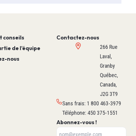
Machine
Mouvement
Procédé
Hvac M171 & M172
t conseils
Contactez-nous
Voir tous
266 Rue
rtie de l'équipe
ture & De
Laval,
ez-nous
Granby
 Boîtier
Québec,
Canada,
J2G 3T9
teur
Robotique
Sans frais
:
1 800 463-3979
issance
Robot Delta
Téléphone
:
450 375-1551
Robot Scara
Abonnez-vous !
Axe Linéaire