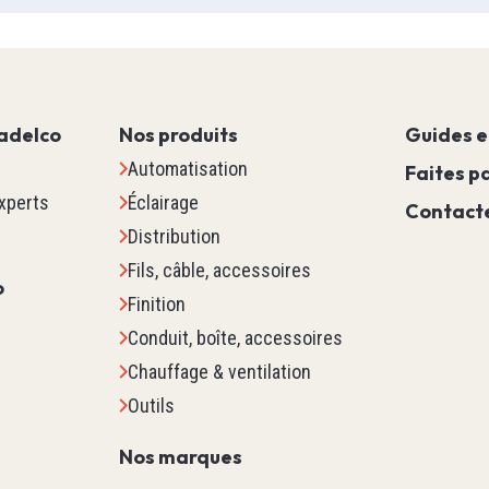
Contrôle Moteur
Sécurité Machine
Scada
Marquage
adelco
Nos produits
Guides e
Détection
Automatisation
Faites pa
Pour Contrôleur De Tempéra
xperts
Éclairage
Contact
Procédés
Distribution
Contrôle D'Environnement De
Fils, câble, accessoires
o
Voir tous
Finition
Conduit, boîte, accessoires
es Es
Relais Minuterie Comp
Chauffage & ventilation
Relais De Contrôle & De Pu
Outils
Temporisateur
Nos marques
Compteurs