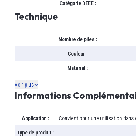
Catégorie DEEE
:
Vision
Dénudeu
Technique
Inductif
Niveaux
Position
Soow
Voir tou
Ultrason
Soow
Nombre de piles
:
Capaciti
Sécurit
SJOO
Couleur
:
Photoéle
LF100
Cadenas
Courant
Câble Po
Lunette
Matériel
:
Câble & 
Câble Ro
Gants
Niveau
Welding
Babouch
Voir plus
Informations Complémentai
Voir tou
Voir tou
Voir tou
IPC
TED
Application
:
Convient pour une utilisation dan
Type de produit
: