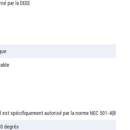
né par la DEEE
T90
que
éable
PLC
 est spécifiquement autorisé par la norme NEC 501-4(B).
Relais Programmable
Machine Simple
90 degrés